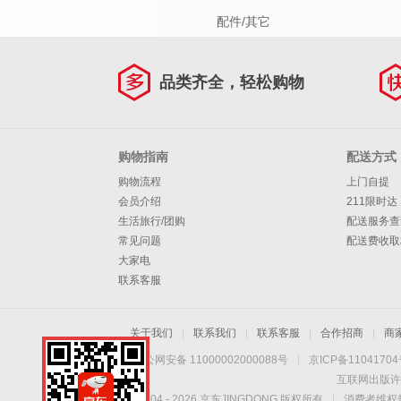
配件/其它
品类齐全，轻松购物
购物指南
配送方式
购物流程
上门自提
会员介绍
211限时达
生活旅行/团购
配送服务查
常见问题
配送费收取
大家电
联系客服
关于我们
|
联系我们
|
联系客服
|
合作招商
|
商
京公网安备 11000002000088号
|
京ICP备1104170
互联网出版许
Copyright © 2004 -
2026
京东JINGDONG 版权所有
|
消费者维权热