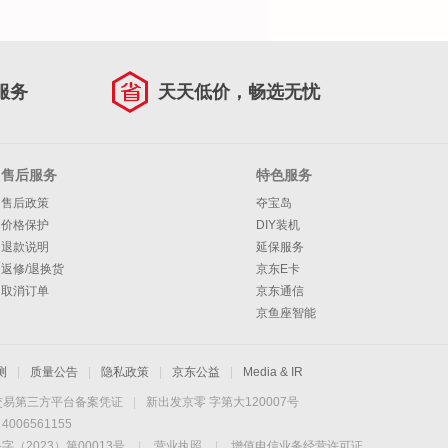
服务
天天低价，畅选无忧
售后服务
特色服务
售后政策
夺宝岛
价格保护
DIY装机
退款说明
延保服务
返修/退换货
京东E卡
取消订单
京东通信
京鱼座智能
测
|
质量公告
|
隐私政策
|
京东公益
|
Media & IR
交易第三方平台备案凭证
|
新出发京零 字第大120007号
06561155
2023）第00013号
|
营业执照
|
增值电信业务经营许可证