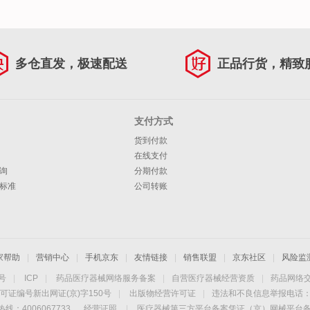
多仓直发，极速配送
正品行货，精致
支付方式
货到付款
在线支付
询
分期付款
标准
公司转账
家帮助
|
营销中心
|
手机京东
|
友情链接
|
销售联盟
|
京东社区
|
风险监
4号
|
ICP
|
药品医疗器械网络服务备案
|
自营医疗器械经营资质
|
药品网络
可证编号新出网证(京)字150号
|
出版物经营许可证
|
违法和不良信息举报电话：40
线：4006067733
经营证照
|
医疗器械第三方平台备案凭证（京）网械平台备字（